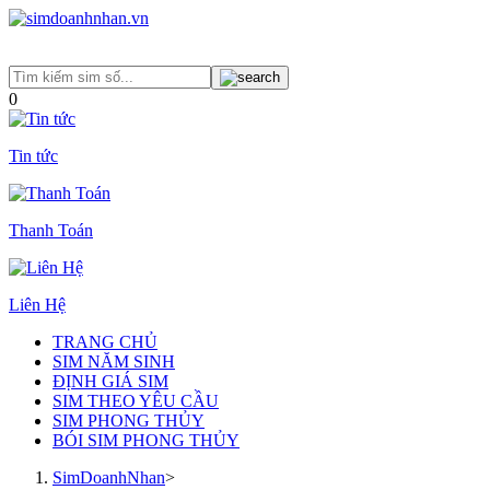
0
Tin tức
Thanh Toán
Liên Hệ
TRANG CHỦ
SIM NĂM SINH
ĐỊNH GIÁ SIM
SIM THEO YÊU CẦU
SIM PHONG THỦY
BÓI SIM PHONG THỦY
SimDoanhNhan
>