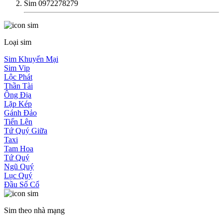
Sim 0972278279
Loại sim
Sim Khuyến Mại
Sim Vip
Lộc Phát
Thần Tài
Ông Địa
Lặp Kép
Gánh Đảo
Tiến Lên
Tứ Quý Giữa
Taxi
Tam Hoa
Tứ Quý
Ngũ Quý
Lục Quý
Đầu Số Cổ
Sim theo nhà mạng