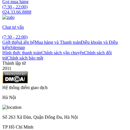
Gọi mua hàng
(7:30 - 22:00)
024.33.66.8888
Chat tư vấn
(7:30 - 22:00)
Giới thiệu
Liên hệ
Mua hàng và Thanh toán
Điều khoản và Điều
kiện
Sitemap
Hình thức thanh toán
Chính sách vận chuyện
Chính sách đổi
trả
Chính sách bảo mật
Thành lập từ
2011
Hệ thống điểm giao dịch
Hà Nội
Số 263 Xã Đàn, Quận Đống Đa, Hà Nội
TP Hồ Chí Minh