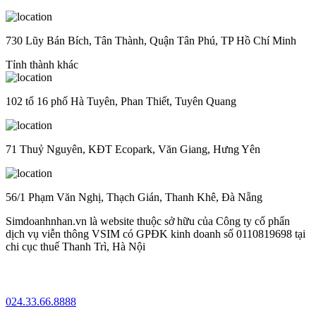
730 Lũy Bán Bích, Tân Thành, Quận Tân Phú, TP Hồ Chí Minh
Tỉnh thành khác
102 tổ 16 phố Hà Tuyên, Phan Thiết, Tuyên Quang
71 Thuỷ Nguyên, KĐT Ecopark, Văn Giang, Hưng Yên
56/1 Phạm Văn Nghị, Thạch Gián, Thanh Khê, Đà Nẵng
Simdoanhnhan.vn là website thuộc sở hữu của Công ty cổ phẩn
dịch vụ viễn thông VSIM có GPĐK kinh doanh số 0110819698 tại
chi cục thuế Thanh Trì, Hà Nội
024.33.66.8888