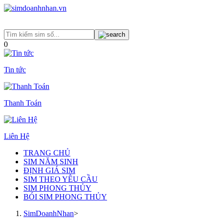
0
Tin tức
Thanh Toán
Liên Hệ
TRANG CHỦ
SIM NĂM SINH
ĐỊNH GIÁ SIM
SIM THEO YÊU CẦU
SIM PHONG THỦY
BÓI SIM PHONG THỦY
SimDoanhNhan
>