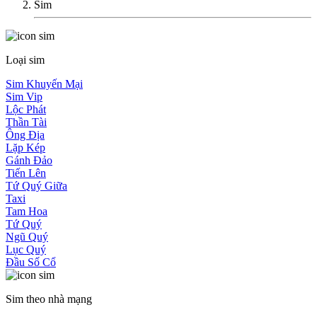
Sim
Loại sim
Sim Khuyến Mại
Sim Vip
Lộc Phát
Thần Tài
Ông Địa
Lặp Kép
Gánh Đảo
Tiến Lên
Tứ Quý Giữa
Taxi
Tam Hoa
Tứ Quý
Ngũ Quý
Lục Quý
Đầu Số Cổ
Sim theo nhà mạng