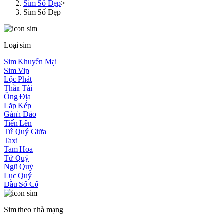
Sim Số Đẹp
>
Sim Số Đẹp
Loại sim
Sim Khuyến Mại
Sim Vip
Lộc Phát
Thần Tài
Ông Địa
Lặp Kép
Gánh Đảo
Tiến Lên
Tứ Quý Giữa
Taxi
Tam Hoa
Tứ Quý
Ngũ Quý
Lục Quý
Đầu Số Cổ
Sim theo nhà mạng