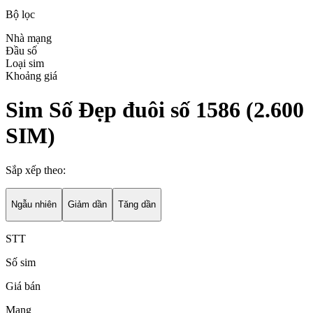
Bộ lọc
Nhà mạng
Đầu số
Loại sim
Khoảng giá
Sim Số Đẹp đuôi số 1586
(
2.600
SIM)
Sắp xếp theo:
Ngẫu nhiên
Giảm dần
Tăng dần
STT
Số sim
Giá bán
Mạng