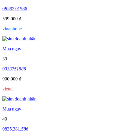
0
8287
.01586
599.000 ₫
vinaphone
Mua ngay
39
0
333
7
5158
6
900.000 ₫
viettel
Mua ngay
40
0835.381.
586