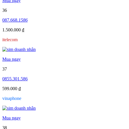
Mua ngay
36
087.668.
1586
1.500.000 ₫
itelecom
Mua ngay
37
0855.301.586
599.000 ₫
vinaphone
Mua ngay
38