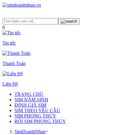
0
Tin tức
Thanh Toán
Liên Hệ
TRANG CHỦ
SIM NĂM SINH
ĐỊNH GIÁ SIM
SIM THEO YÊU CẦU
SIM PHONG THỦY
BÓI SIM PHONG THỦY
SimDoanhNhan
>