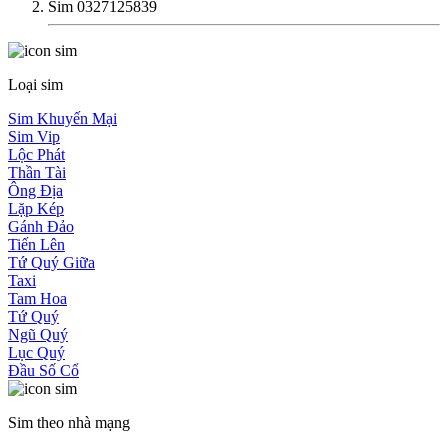
Sim 0327125839
Loại sim
Sim Khuyến Mại
Sim Vip
Lộc Phát
Thần Tài
Ông Địa
Lặp Kép
Gánh Đảo
Tiến Lên
Tứ Quý Giữa
Taxi
Tam Hoa
Tứ Quý
Ngũ Quý
Lục Quý
Đầu Số Cổ
Sim theo nhà mạng