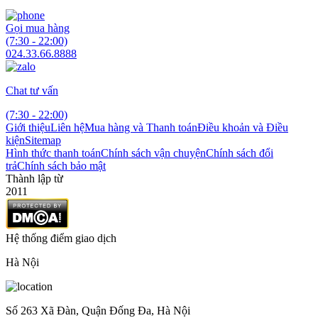
Gọi mua hàng
(7:30 - 22:00)
024.33.66.8888
Chat tư vấn
(7:30 - 22:00)
Giới thiệu
Liên hệ
Mua hàng và Thanh toán
Điều khoản và Điều
kiện
Sitemap
Hình thức thanh toán
Chính sách vận chuyện
Chính sách đổi
trả
Chính sách bảo mật
Thành lập từ
2011
Hệ thống điểm giao dịch
Hà Nội
Số 263 Xã Đàn, Quận Đống Đa, Hà Nội