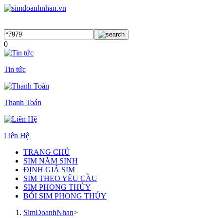
0
Tin tức
Thanh Toán
Liên Hệ
TRANG CHỦ
SIM NĂM SINH
ĐỊNH GIÁ SIM
SIM THEO YÊU CẦU
SIM PHONG THỦY
BÓI SIM PHONG THỦY
SimDoanhNhan
>