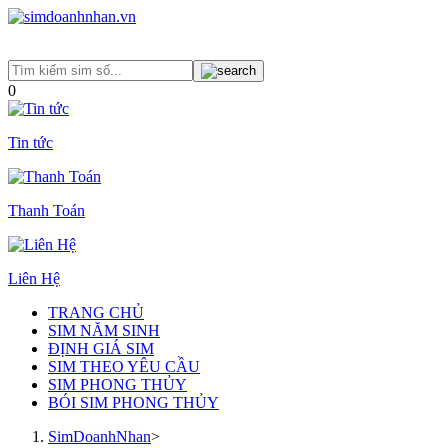
0
Tin tức
Thanh Toán
Liên Hệ
TRANG CHỦ
SIM NĂM SINH
ĐỊNH GIÁ SIM
SIM THEO YÊU CẦU
SIM PHONG THỦY
BÓI SIM PHONG THỦY
SimDoanhNhan
>