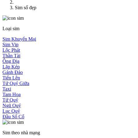
Sim số đẹp
Loại sim
Sim Khuyến Mại
Sim Vip
Lộc Phát
Thần Tài
Ông Địa
Lặp Kép
Gánh Đảo
Tiến Lên
Tứ Quý Giữa
Taxi
Tam Hoa
Tứ Quý
Ngũ Quý
Lục Quý
Đầu Số Cổ
Sim theo nhà mạng