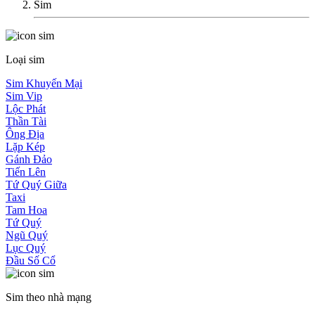
Sim
Loại sim
Sim Khuyến Mại
Sim Vip
Lộc Phát
Thần Tài
Ông Địa
Lặp Kép
Gánh Đảo
Tiến Lên
Tứ Quý Giữa
Taxi
Tam Hoa
Tứ Quý
Ngũ Quý
Lục Quý
Đầu Số Cổ
Sim theo nhà mạng