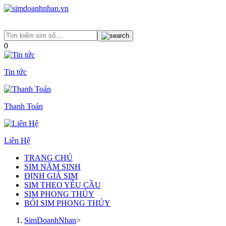
0
Tin tức
Thanh Toán
Liên Hệ
TRANG CHỦ
SIM NĂM SINH
ĐỊNH GIÁ SIM
SIM THEO YÊU CẦU
SIM PHONG THỦY
BÓI SIM PHONG THỦY
SimDoanhNhan
>