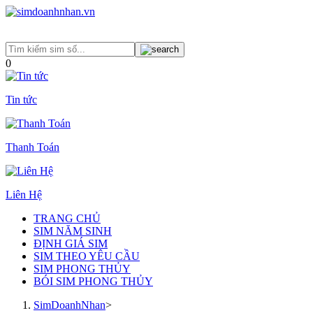
0
Tin tức
Thanh Toán
Liên Hệ
TRANG CHỦ
SIM NĂM SINH
ĐỊNH GIÁ SIM
SIM THEO YÊU CẦU
SIM PHONG THỦY
BÓI SIM PHONG THỦY
SimDoanhNhan
>