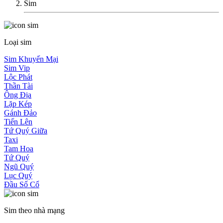
Sim
Loại sim
Sim Khuyến Mại
Sim Vip
Lộc Phát
Thần Tài
Ông Địa
Lặp Kép
Gánh Đảo
Tiến Lên
Tứ Quý Giữa
Taxi
Tam Hoa
Tứ Quý
Ngũ Quý
Lục Quý
Đầu Số Cổ
Sim theo nhà mạng