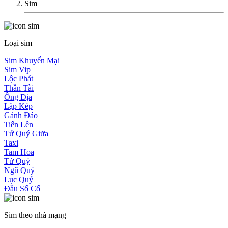
Sim
Loại sim
Sim Khuyến Mại
Sim Vip
Lộc Phát
Thần Tài
Ông Địa
Lặp Kép
Gánh Đảo
Tiến Lên
Tứ Quý Giữa
Taxi
Tam Hoa
Tứ Quý
Ngũ Quý
Lục Quý
Đầu Số Cổ
Sim theo nhà mạng