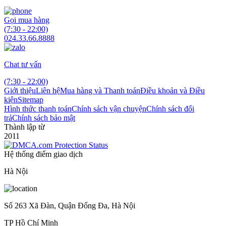
Gọi mua hàng
(7:30 - 22:00)
024.33.66.8888
Chat tư vấn
(7:30 - 22:00)
Giới thiệu
Liên hệ
Mua hàng và Thanh toán
Điều khoản và Điều
kiện
Sitemap
Hình thức thanh toán
Chính sách vận chuyện
Chính sách đổi
trả
Chính sách bảo mật
Thành lập từ
2011
Hệ thống điểm giao dịch
Hà Nội
Số 263 Xã Đàn, Quận Đống Đa, Hà Nội
TP Hồ Chí Minh