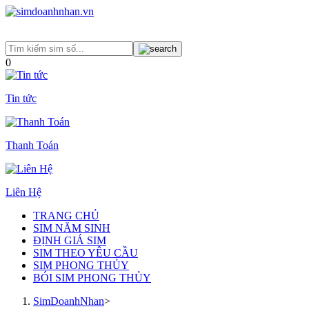
0
Tin tức
Thanh Toán
Liên Hệ
TRANG CHỦ
SIM NĂM SINH
ĐỊNH GIÁ SIM
SIM THEO YÊU CẦU
SIM PHONG THỦY
BÓI SIM PHONG THỦY
SimDoanhNhan
>