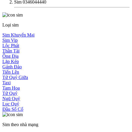
Sim 0346044440
Loại sim
Sim Khuyến Mại
Sim Vip
Lộc Phát
Thần Tài
Ông Địa
Lặp Kép
Gánh Đảo
Tiến Lên
Tứ Quý Giữa
Taxi
Tam Hoa
Tứ Quý
Ngũ Quý
Lục Quý
Đầu Số Cổ
Sim theo nhà mạng