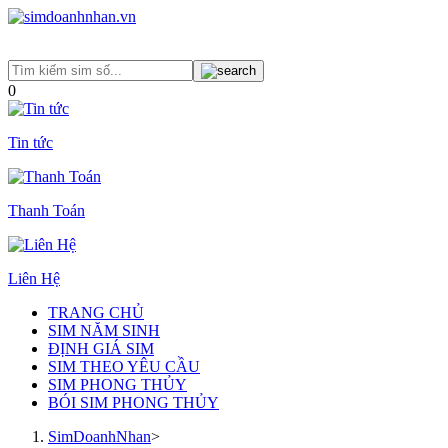
0
Tin tức
Thanh Toán
Liên Hệ
TRANG CHỦ
SIM NĂM SINH
ĐỊNH GIÁ SIM
SIM THEO YÊU CẦU
SIM PHONG THỦY
BÓI SIM PHONG THỦY
SimDoanhNhan
>