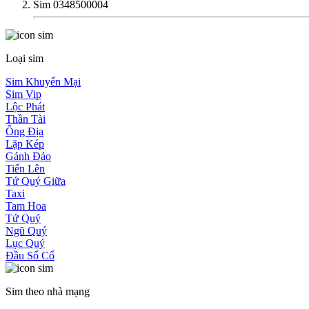
Sim 0348500004
Loại sim
Sim Khuyến Mại
Sim Vip
Lộc Phát
Thần Tài
Ông Địa
Lặp Kép
Gánh Đảo
Tiến Lên
Tứ Quý Giữa
Taxi
Tam Hoa
Tứ Quý
Ngũ Quý
Lục Quý
Đầu Số Cổ
Sim theo nhà mạng