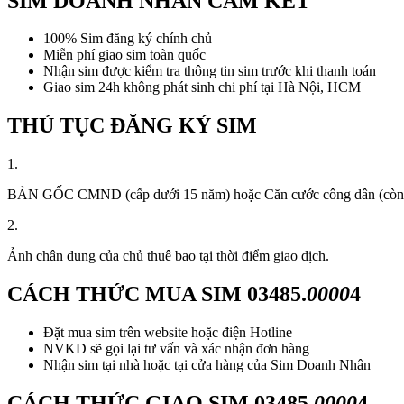
SIM DOANH NHÂN CAM KẾT
100% Sim đăng ký chính chủ
Miễn phí giao sim toàn quốc
Nhận sim được kiểm tra thông tin sim trước khi thanh toán
Giao sim 24h không phát sinh chi phí tại Hà Nội, HCM
THỦ TỤC ĐĂNG KÝ SIM
1.
BẢN GỐC CMND (cấp dưới 15 năm) hoặc Căn cước công dân (còn thời
2.
Ảnh chân dung của chủ thuê bao tại thời điểm giao dịch.
CÁCH THỨC MUA SIM
03485.
0000
4
Đặt mua sim trên website hoặc điện Hotline
NVKD sẽ gọi lại tư vấn và xác nhận đơn hàng
Nhận sim tại nhà hoặc tại cửa hàng của Sim Doanh Nhân
CÁCH THỨC GIAO SIM
03485.
0000
4