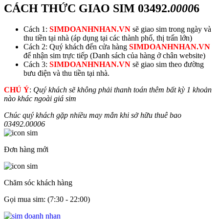
CÁCH THỨC GIAO SIM
03492.
0000
6
Cách 1:
SIMDOANHNHAN.VN
sẽ giao sim trong ngày và
thu tiền tại nhà (áp dụng tại các thành phố, thị trấn lớn)
Cách 2: Quý khách đến cửa hàng
SIMDOANHNHAN.VN
để nhận sim trực tiếp (Danh sách của hàng ở chân website)
Cách 3:
SIMDOANHNHAN.VN
sẽ giao sim theo đường
bưu điện và thu tiền tại nhà.
CHÚ Ý
:
Quý khách sẽ không phải thanh toán thêm bất kỳ 1 khoản
nào khác ngoài giá sim
Chúc quý khách gặp nhiều may mắn khi sở hữu thuê bao
03492.
0000
6
Đơn hàng mới
Chăm sóc khách hàng
Gọi mua sim: (7:30 - 22:00)