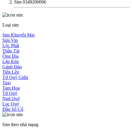
Sim 0349200006
Loại sim
Sim Khuyến Mại
Sim Vip
Lộc Phát
Thần Tài
Ông Địa
Lặp Kép
Gánh Đảo
Tiến Lên
Tứ Quý Giữa
Taxi
Tam Hoa
Tứ Quý
Ngũ Quý
Lục Quý
Đầu Số Cổ
Sim theo nhà mạng