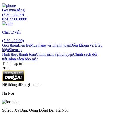
Gọi mua hàng
(7:30 - 22:00)
024.33.66.8888
Chat tư vấn
(7:30 - 22:00)
Giới thiệu
Liên hệ
Mua hàng và Thanh toán
Điều khoản và Điều
kiện
Sitemap
Hình thức thanh toán
Chính sách vận chuyện
Chính sách đổi
trả
Chính sách bảo mật
Thành lập từ
2011
Hệ thống điểm giao dịch
Hà Nội
Số 263 Xã Đàn, Quận Đống Đa, Hà Nội