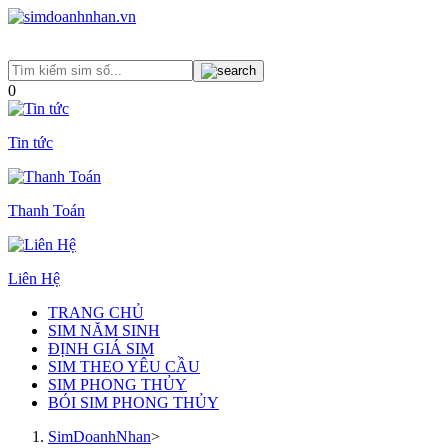
0
Tin tức
Thanh Toán
Liên Hệ
TRANG CHỦ
SIM NĂM SINH
ĐỊNH GIÁ SIM
SIM THEO YÊU CẦU
SIM PHONG THỦY
BÓI SIM PHONG THỦY
SimDoanhNhan
>