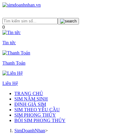
0
Tin tức
Thanh Toán
Liên Hệ
TRANG CHỦ
SIM NĂM SINH
ĐỊNH GIÁ SIM
SIM THEO YÊU CẦU
SIM PHONG THỦY
BÓI SIM PHONG THỦY
SimDoanhNhan
>