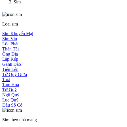
Sim
Loại sim
Sim Khuyến Mại
Sim Vip
Lộc Phát
Thần Tài
Ông Địa
Lặp Kép
Gánh Đảo
Tiến Lên
Tứ Quý Giữa
Taxi
Tam Hoa
Tứ Quý
Ngũ Quý
Lục Quý
Đầu Số Cổ
Sim theo nhà mạng