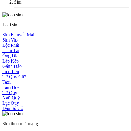
Sim
Loại sim
Sim Khuyến Mại
Sim Vip
Lộc Phát
Thần Tài
Ông Địa
Lặp Kép
Gánh Đảo
Tiến Lên
Tứ Quý Giữa
Taxi
Tam Hoa
Tứ Quý
Ngũ Quý
Lục Quý
Đầu Số Cổ
Sim theo nhà mạng