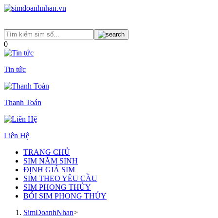
0
Tin tức
Thanh Toán
Liên Hệ
TRANG CHỦ
SIM NĂM SINH
ĐỊNH GIÁ SIM
SIM THEO YÊU CẦU
SIM PHONG THỦY
BÓI SIM PHONG THỦY
SimDoanhNhan
>