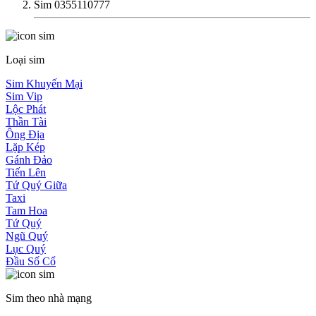
Sim 0355110777
Loại sim
Sim Khuyến Mại
Sim Vip
Lộc Phát
Thần Tài
Ông Địa
Lặp Kép
Gánh Đảo
Tiến Lên
Tứ Quý Giữa
Taxi
Tam Hoa
Tứ Quý
Ngũ Quý
Lục Quý
Đầu Số Cổ
Sim theo nhà mạng