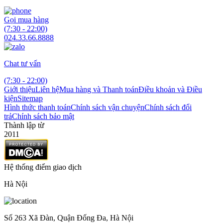
Gọi mua hàng
(7:30 - 22:00)
024.33.66.8888
Chat tư vấn
(7:30 - 22:00)
Giới thiệu
Liên hệ
Mua hàng và Thanh toán
Điều khoản và Điều
kiện
Sitemap
Hình thức thanh toán
Chính sách vận chuyện
Chính sách đổi
trả
Chính sách bảo mật
Thành lập từ
2011
Hệ thống điểm giao dịch
Hà Nội
Số 263 Xã Đàn, Quận Đống Đa, Hà Nội