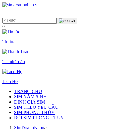
0
Tin tức
Thanh Toán
Liên Hệ
TRANG CHỦ
SIM NĂM SINH
ĐỊNH GIÁ SIM
SIM THEO YÊU CẦU
SIM PHONG THỦY
BÓI SIM PHONG THỦY
SimDoanhNhan
>