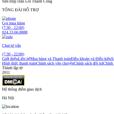
Sim Đẹp Dẫn Lối Thành Công
TỔNG ĐÀI HỖ TRỢ
Gọi mua hàng
(7:30 - 22:00)
024.33.66.8888
Chat tư vấn
(7:30 - 22:00)
Giới thiệu
Liên hệ
Mua hàng và Thanh toán
Điều khoản và Điều kiện
S
Hình thức thanh toán
Chính sách vận chuyện
Chính sách đổi trả
Chính 
Thành lập từ
2011
Hệ thống điểm giao dịch
Hà Nội