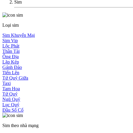
Sim
Loại sim
Sim Khuyến Mại
Sim Vip
Lộc Phát
Thần Tài
Ông Địa
Lặp Kép
Gánh Đảo
Tiến Lên
Tứ Quý Giữa
Taxi
Tam Hoa
Tứ Quý
Ngũ Quý
Lục Quý
Đầu Số Cổ
Sim theo nhà mạng