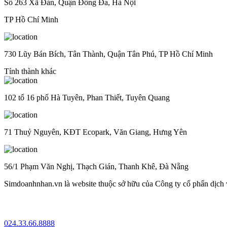
Số 263 Xã Đàn, Quận Đống Đa, Hà Nội
TP Hồ Chí Minh
730 Lũy Bán Bích, Tân Thành, Quận Tân Phú, TP Hồ Chí Minh
Tỉnh thành khác
102 tổ 16 phố Hà Tuyên, Phan Thiết, Tuyên Quang
71 Thuỷ Nguyên, KĐT Ecopark, Văn Giang, Hưng Yên
56/1 Phạm Văn Nghị, Thạch Gián, Thanh Khê, Đà Nẵng
Simdoanhnhan.vn là website thuộc sở hữu của Công ty cổ phẩn dịch
024.33.66.8888