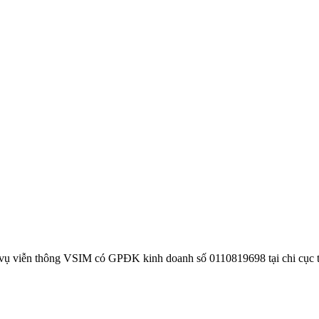
 vụ viễn thông VSIM có GPĐK kinh doanh số 0110819698 tại chi cục 