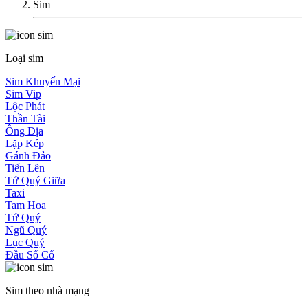
Sim
Loại sim
Sim Khuyến Mại
Sim Vip
Lộc Phát
Thần Tài
Ông Địa
Lặp Kép
Gánh Đảo
Tiến Lên
Tứ Quý Giữa
Taxi
Tam Hoa
Tứ Quý
Ngũ Quý
Lục Quý
Đầu Số Cổ
Sim theo nhà mạng