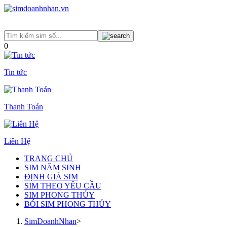
0
Tin tức
Thanh Toán
Liên Hệ
TRANG CHỦ
SIM NĂM SINH
ĐỊNH GIÁ SIM
SIM THEO YÊU CẦU
SIM PHONG THỦY
BÓI SIM PHONG THỦY
SimDoanhNhan
>