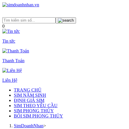
0
Tin tức
Thanh Toán
Liên Hệ
TRANG CHỦ
SIM NĂM SINH
ĐỊNH GIÁ SIM
SIM THEO YÊU CẦU
SIM PHONG THỦY
BÓI SIM PHONG THỦY
SimDoanhNhan
>