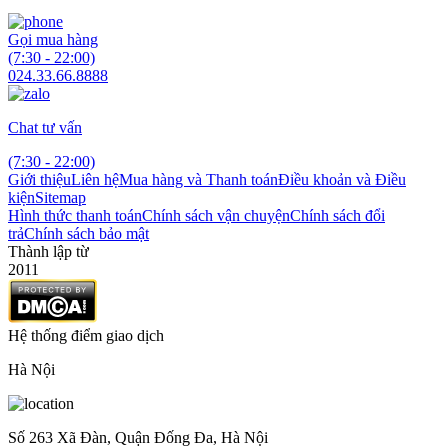
Gọi mua hàng
(7:30 - 22:00)
024.33.66.8888
Chat tư vấn
(7:30 - 22:00)
Giới thiệu
Liên hệ
Mua hàng và Thanh toán
Điều khoản và Điều
kiện
Sitemap
Hình thức thanh toán
Chính sách vận chuyện
Chính sách đổi
trả
Chính sách bảo mật
Thành lập từ
2011
Hệ thống điểm giao dịch
Hà Nội
Số 263 Xã Đàn, Quận Đống Đa, Hà Nội