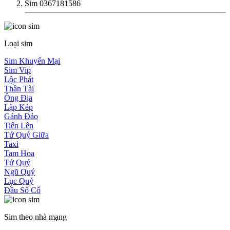
Sim 0367181586
Loại sim
Sim Khuyến Mại
Sim Vip
Lộc Phát
Thần Tài
Ông Địa
Lặp Kép
Gánh Đảo
Tiến Lên
Tứ Quý Giữa
Taxi
Tam Hoa
Tứ Quý
Ngũ Quý
Lục Quý
Đầu Số Cổ
Sim theo nhà mạng