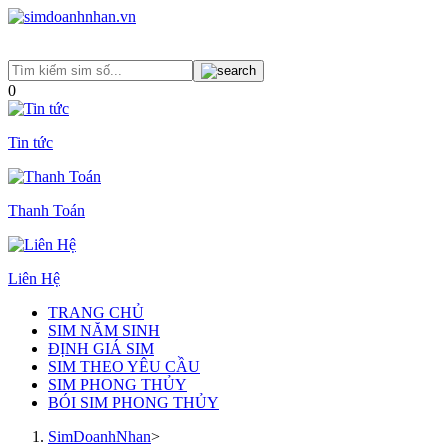
0
Tin tức
Thanh Toán
Liên Hệ
TRANG CHỦ
SIM NĂM SINH
ĐỊNH GIÁ SIM
SIM THEO YÊU CẦU
SIM PHONG THỦY
BÓI SIM PHONG THỦY
SimDoanhNhan
>