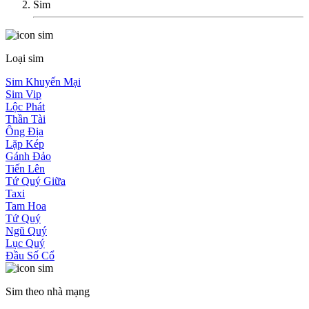
Sim
Loại sim
Sim Khuyến Mại
Sim Vip
Lộc Phát
Thần Tài
Ông Địa
Lặp Kép
Gánh Đảo
Tiến Lên
Tứ Quý Giữa
Taxi
Tam Hoa
Tứ Quý
Ngũ Quý
Lục Quý
Đầu Số Cổ
Sim theo nhà mạng