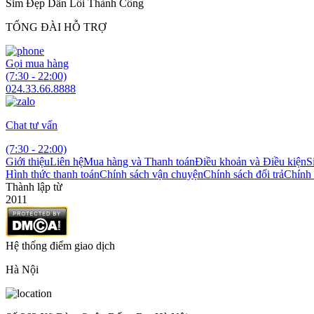
Sim Đẹp Dẫn Lối Thành Công
TỔNG ĐÀI HỖ TRỢ
Gọi mua hàng
(7:30 - 22:00)
024.33.66.8888
Chat tư vấn
(7:30 - 22:00)
Giới thiệu
Liên hệ
Mua hàng và Thanh toán
Điều khoản và Điều kiện
S
Hình thức thanh toán
Chính sách vận chuyện
Chính sách đổi trả
Chính 
Thành lập từ
2011
Hệ thống điểm giao dịch
Hà Nội