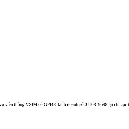
 vụ viễn thông VSIM có GPĐK kinh doanh số 0110819698 tại chi cục 