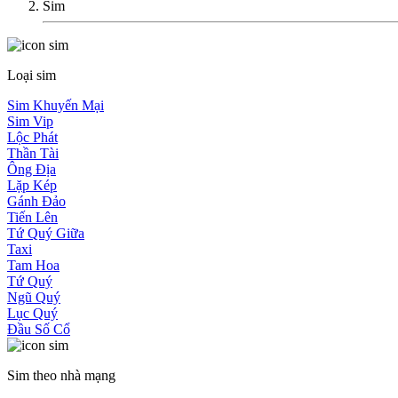
Sim
Loại sim
Sim Khuyến Mại
Sim Vip
Lộc Phát
Thần Tài
Ông Địa
Lặp Kép
Gánh Đảo
Tiến Lên
Tứ Quý Giữa
Taxi
Tam Hoa
Tứ Quý
Ngũ Quý
Lục Quý
Đầu Số Cổ
Sim theo nhà mạng