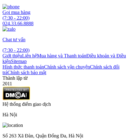
Gọi mua hàng
(7:30 - 22:00)
024.33.66.8888
Chat tư vấn
(7:30 - 22:00)
Giới thiệu
Liên hệ
Mua hàng và Thanh toán
Điều khoản và Điều
kiện
Sitemap
Hình thức thanh toán
Chính sách vận chuyện
Chính sách đổi
trả
Chính sách bảo mật
Thành lập từ
2011
Hệ thống điểm giao dịch
Hà Nội
Số 263 Xã Đàn, Quận Đống Đa, Hà Nội