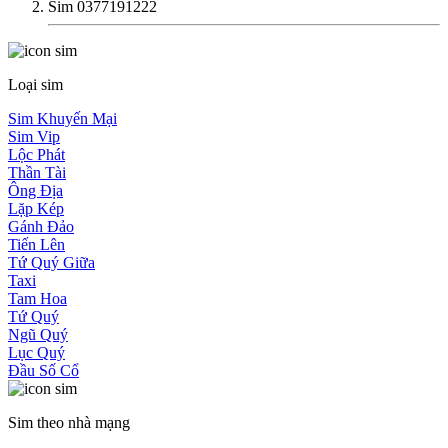
Sim 0377191222
Loại sim
Sim Khuyến Mại
Sim Vip
Lộc Phát
Thần Tài
Ông Địa
Lặp Kép
Gánh Đảo
Tiến Lên
Tứ Quý Giữa
Taxi
Tam Hoa
Tứ Quý
Ngũ Quý
Lục Quý
Đầu Số Cổ
Sim theo nhà mạng