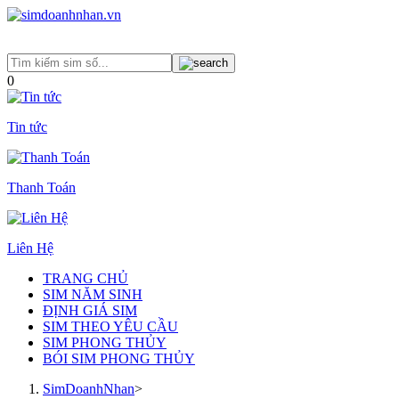
0
Tin tức
Thanh Toán
Liên Hệ
TRANG CHỦ
SIM NĂM SINH
ĐỊNH GIÁ SIM
SIM THEO YÊU CẦU
SIM PHONG THỦY
BÓI SIM PHONG THỦY
SimDoanhNhan
>