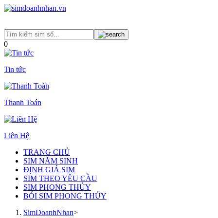
0
Tin tức
Thanh Toán
Liên Hệ
TRANG CHỦ
SIM NĂM SINH
ĐỊNH GIÁ SIM
SIM THEO YÊU CẦU
SIM PHONG THỦY
BÓI SIM PHONG THỦY
SimDoanhNhan
>