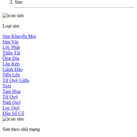
Sim
Loại sim
Sim Khuyến Mại
Sim Vip
Lộc Phát
Thần Tài
Ông Địa
Lặp Kép
Gánh Đảo
Tiến Lên
Tứ Quý Giữa
Taxi
Tam Hoa
Tứ Quý
Ngũ Quý
Lục Quý
Đầu Số Cổ
Sim theo nhà mạng