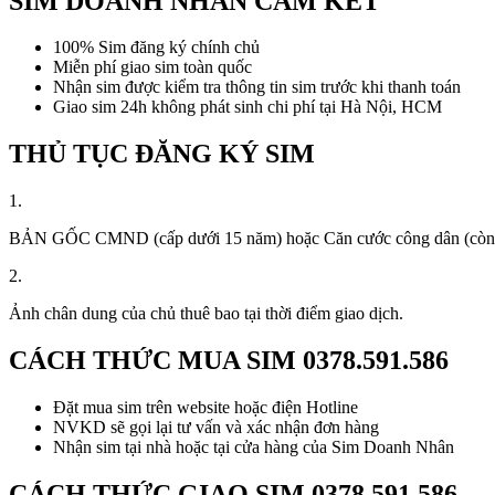
SIM DOANH NHÂN CAM KẾT
100% Sim đăng ký chính chủ
Miễn phí giao sim toàn quốc
Nhận sim được kiểm tra thông tin sim trước khi thanh toán
Giao sim 24h không phát sinh chi phí tại Hà Nội, HCM
THỦ TỤC ĐĂNG KÝ SIM
1.
BẢN GỐC CMND (cấp dưới 15 năm) hoặc Căn cước công dân (còn thời
2.
Ảnh chân dung của chủ thuê bao tại thời điểm giao dịch.
CÁCH THỨC MUA SIM
0378.591.586
Đặt mua sim trên website hoặc điện Hotline
NVKD sẽ gọi lại tư vấn và xác nhận đơn hàng
Nhận sim tại nhà hoặc tại cửa hàng của Sim Doanh Nhân
CÁCH THỨC GIAO SIM
0378.591.586