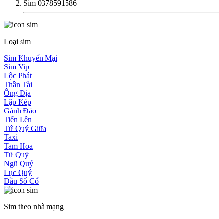
Sim 0378591586
Loại sim
Sim Khuyến Mại
Sim Vip
Lộc Phát
Thần Tài
Ông Địa
Lặp Kép
Gánh Đảo
Tiến Lên
Tứ Quý Giữa
Taxi
Tam Hoa
Tứ Quý
Ngũ Quý
Lục Quý
Đầu Số Cổ
Sim theo nhà mạng