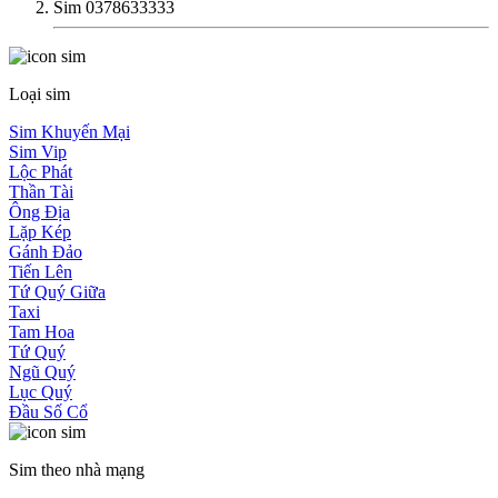
Sim 0378633333
Loại sim
Sim Khuyến Mại
Sim Vip
Lộc Phát
Thần Tài
Ông Địa
Lặp Kép
Gánh Đảo
Tiến Lên
Tứ Quý Giữa
Taxi
Tam Hoa
Tứ Quý
Ngũ Quý
Lục Quý
Đầu Số Cổ
Sim theo nhà mạng