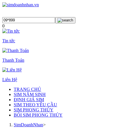
0
Tin tức
Thanh Toán
Liên Hệ
TRANG CHỦ
SIM NĂM SINH
ĐỊNH GIÁ SIM
SIM THEO YÊU CẦU
SIM PHONG THỦY
BÓI SIM PHONG THỦY
SimDoanhNhan
>