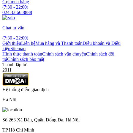
Gọi mua hàng
(7:30 - 22:00)
024.33.66.8888
Chat tư vấn
(7:30 - 22:00)
Giới thiệu
Liên hệ
Mua hàng và Thanh toán
Điều khoản và Điều
kiện
Sitemap
Hình thức thanh toán
Chính sách vận chuyện
Chính sách đổi
trả
Chính sách bảo mật
Thành lập từ
2011
Hệ thống điểm giao dịch
Hà Nội
Số 263 Xã Đàn, Quận Đống Đa, Hà Nội
TP Hồ Chí Minh