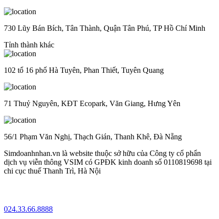
730 Lũy Bán Bích, Tân Thành, Quận Tân Phú, TP Hồ Chí Minh
Tỉnh thành khác
102 tổ 16 phố Hà Tuyên, Phan Thiết, Tuyên Quang
71 Thuỷ Nguyên, KĐT Ecopark, Văn Giang, Hưng Yên
56/1 Phạm Văn Nghị, Thạch Gián, Thanh Khê, Đà Nẵng
Simdoanhnhan.vn là website thuộc sở hữu của Công ty cổ phẩn
dịch vụ viễn thông VSIM có GPĐK kinh doanh số 0110819698 tại
chi cục thuế Thanh Trì, Hà Nội
024.33.66.8888