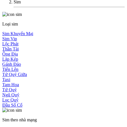
Sim
Loại sim
Sim Khuyến Mại
Sim Vip
Lộc Phát
Thần Tài
Ông Địa
Lặp Kép
Gánh Đảo
Tiến Lên
Tứ Quý Giữa
Taxi
Tam Hoa
Tứ Quý
Ngũ Quý
Lục Quý
Đầu Số Cổ
Sim theo nhà mạng