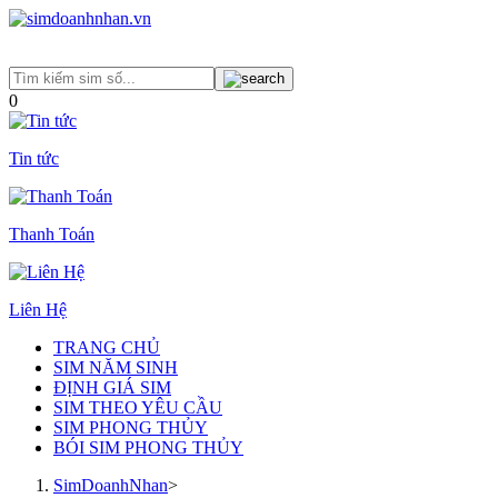
0
Tin tức
Thanh Toán
Liên Hệ
TRANG CHỦ
SIM NĂM SINH
ĐỊNH GIÁ SIM
SIM THEO YÊU CẦU
SIM PHONG THỦY
BÓI SIM PHONG THỦY
SimDoanhNhan
>