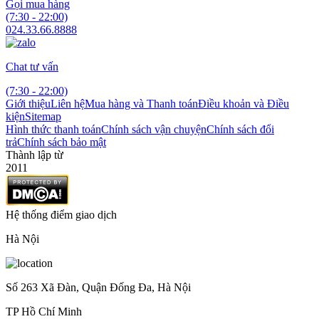
Gọi mua hàng
(7:30 - 22:00)
024.33.66.8888
Chat tư vấn
(7:30 - 22:00)
Giới thiệu
Liên hệ
Mua hàng và Thanh toán
Điều khoản và Điều
kiện
Sitemap
Hình thức thanh toán
Chính sách vận chuyện
Chính sách đổi
trả
Chính sách bảo mật
Thành lập từ
2011
Hệ thống điểm giao dịch
Hà Nội
Số 263 Xã Đàn, Quận Đống Đa, Hà Nội
TP Hồ Chí Minh