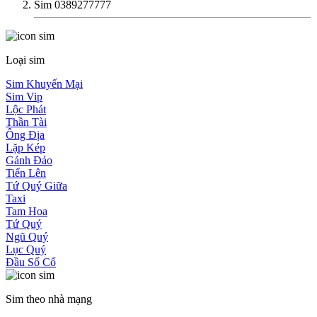
Sim 0389277777
Loại sim
Sim Khuyến Mại
Sim Vip
Lộc Phát
Thần Tài
Ông Địa
Lặp Kép
Gánh Đảo
Tiến Lên
Tứ Quý Giữa
Taxi
Tam Hoa
Tứ Quý
Ngũ Quý
Lục Quý
Đầu Số Cổ
Sim theo nhà mạng