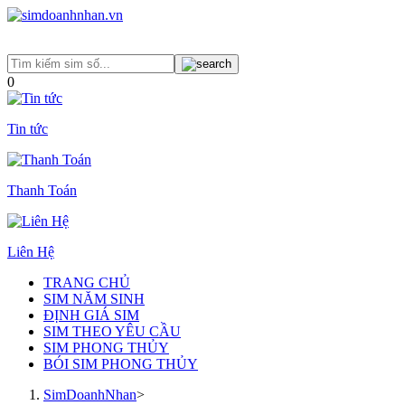
0
Tin tức
Thanh Toán
Liên Hệ
TRANG CHỦ
SIM NĂM SINH
ĐỊNH GIÁ SIM
SIM THEO YÊU CẦU
SIM PHONG THỦY
BÓI SIM PHONG THỦY
SimDoanhNhan
>