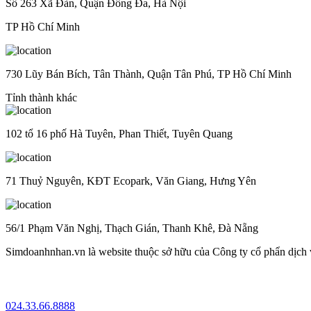
Số 263 Xã Đàn, Quận Đống Đa, Hà Nội
TP Hồ Chí Minh
730 Lũy Bán Bích, Tân Thành, Quận Tân Phú, TP Hồ Chí Minh
Tỉnh thành khác
102 tổ 16 phố Hà Tuyên, Phan Thiết, Tuyên Quang
71 Thuỷ Nguyên, KĐT Ecopark, Văn Giang, Hưng Yên
56/1 Phạm Văn Nghị, Thạch Gián, Thanh Khê, Đà Nẵng
Simdoanhnhan.vn là website thuộc sở hữu của Công ty cổ phẩn dịch
024.33.66.8888