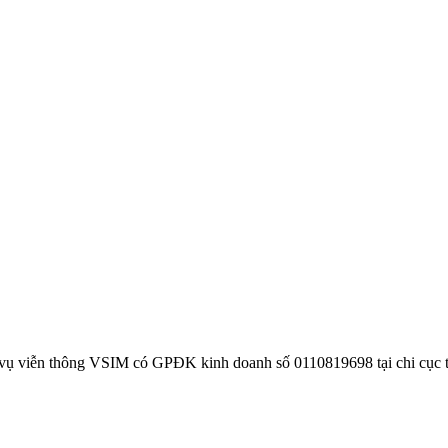
 vụ viễn thông VSIM có GPĐK kinh doanh số 0110819698 tại chi cục 