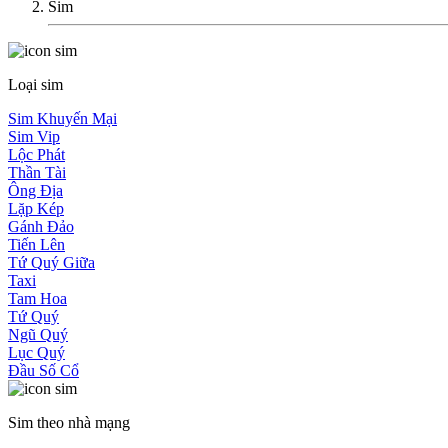
Sim
Loại sim
Sim Khuyến Mại
Sim Vip
Lộc Phát
Thần Tài
Ông Địa
Lặp Kép
Gánh Đảo
Tiến Lên
Tứ Quý Giữa
Taxi
Tam Hoa
Tứ Quý
Ngũ Quý
Lục Quý
Đầu Số Cổ
Sim theo nhà mạng