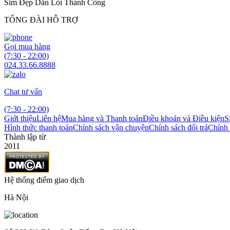
Sim Đẹp Dẫn Lối Thành Công
TỔNG ĐÀI HỖ TRỢ
Gọi mua hàng
(7:30 - 22:00)
024.33.66.8888
Chat tư vấn
(7:30 - 22:00)
Giới thiệu
Liên hệ
Mua hàng và Thanh toán
Điều khoản và Điều kiện
S
Hình thức thanh toán
Chính sách vận chuyện
Chính sách đổi trả
Chính 
Thành lập từ
2011
Hệ thống điểm giao dịch
Hà Nội