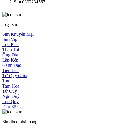
Sim 0392234567
Loại sim
Sim Khuyến Mại
Sim Vip
Lộc Phát
Thần Tài
Ông Địa
Lặp Kép
Gánh Đảo
Tiến Lên
Tứ Quý Giữa
Taxi
Tam Hoa
Tứ Quý
Ngũ Quý
Lục Quý
Đầu Số Cổ
Sim theo nhà mạng