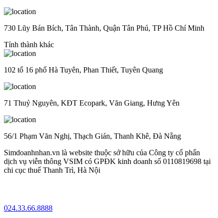
730 Lũy Bán Bích, Tân Thành, Quận Tân Phú, TP Hồ Chí Minh
Tỉnh thành khác
102 tổ 16 phố Hà Tuyên, Phan Thiết, Tuyên Quang
71 Thuỷ Nguyên, KĐT Ecopark, Văn Giang, Hưng Yên
56/1 Phạm Văn Nghị, Thạch Gián, Thanh Khê, Đà Nẵng
Simdoanhnhan.vn là website thuộc sở hữu của Công ty cổ phẩn
dịch vụ viễn thông VSIM có GPĐK kinh doanh số 0110819698 tại
chi cục thuế Thanh Trì, Hà Nội
024.33.66.8888