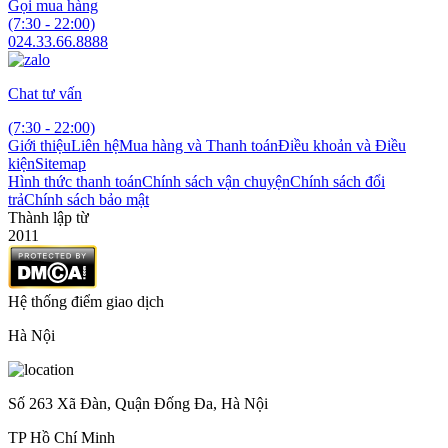
Gọi mua hàng
(7:30 - 22:00)
024.33.66.8888
Chat tư vấn
(7:30 - 22:00)
Giới thiệu
Liên hệ
Mua hàng và Thanh toán
Điều khoản và Điều
kiện
Sitemap
Hình thức thanh toán
Chính sách vận chuyện
Chính sách đổi
trả
Chính sách bảo mật
Thành lập từ
2011
Hệ thống điểm giao dịch
Hà Nội
Số 263 Xã Đàn, Quận Đống Đa, Hà Nội
TP Hồ Chí Minh