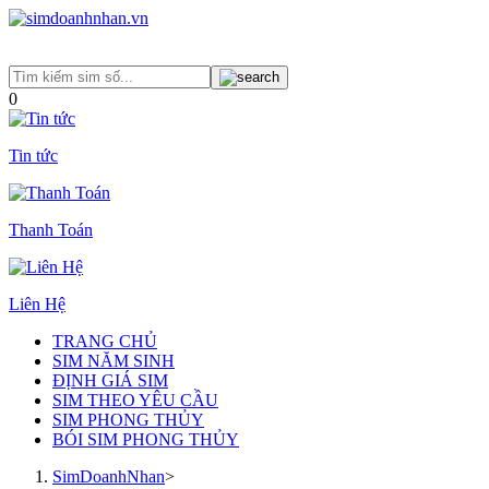
0
Tin tức
Thanh Toán
Liên Hệ
TRANG CHỦ
SIM NĂM SINH
ĐỊNH GIÁ SIM
SIM THEO YÊU CẦU
SIM PHONG THỦY
BÓI SIM PHONG THỦY
SimDoanhNhan
>