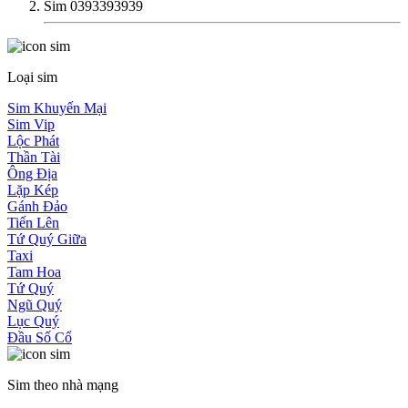
Sim 0393393939
Loại sim
Sim Khuyến Mại
Sim Vip
Lộc Phát
Thần Tài
Ông Địa
Lặp Kép
Gánh Đảo
Tiến Lên
Tứ Quý Giữa
Taxi
Tam Hoa
Tứ Quý
Ngũ Quý
Lục Quý
Đầu Số Cổ
Sim theo nhà mạng