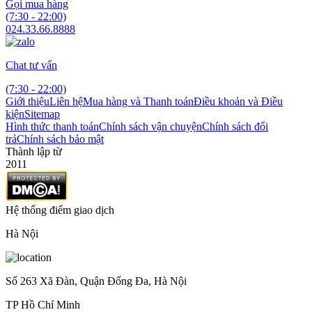
Gọi mua hàng
(7:30 - 22:00)
024.33.66.8888
Chat tư vấn
(7:30 - 22:00)
Giới thiệu
Liên hệ
Mua hàng và Thanh toán
Điều khoản và Điều
kiện
Sitemap
Hình thức thanh toán
Chính sách vận chuyện
Chính sách đổi
trả
Chính sách bảo mật
Thành lập từ
2011
Hệ thống điểm giao dịch
Hà Nội
Số 263 Xã Đàn, Quận Đống Đa, Hà Nội
TP Hồ Chí Minh