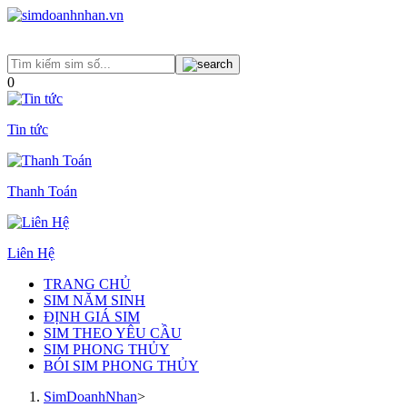
0
Tin tức
Thanh Toán
Liên Hệ
TRANG CHỦ
SIM NĂM SINH
ĐỊNH GIÁ SIM
SIM THEO YÊU CẦU
SIM PHONG THỦY
BÓI SIM PHONG THỦY
SimDoanhNhan
>