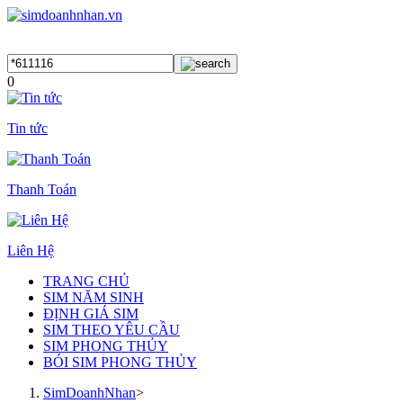
0
Tin tức
Thanh Toán
Liên Hệ
TRANG CHỦ
SIM NĂM SINH
ĐỊNH GIÁ SIM
SIM THEO YÊU CẦU
SIM PHONG THỦY
BÓI SIM PHONG THỦY
SimDoanhNhan
>