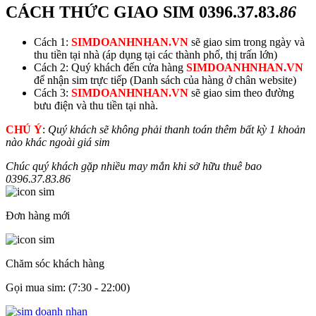
CÁCH THỨC GIAO SIM
0396.37.83.
86
Cách 1:
SIMDOANHNHAN.VN
sẽ giao sim trong ngày và
thu tiền tại nhà (áp dụng tại các thành phố, thị trấn lớn)
Cách 2: Quý khách đến cửa hàng
SIMDOANHNHAN.VN
để nhận sim trực tiếp (Danh sách của hàng ở chân website)
Cách 3:
SIMDOANHNHAN.VN
sẽ giao sim theo đường
bưu điện và thu tiền tại nhà.
CHÚ Ý
:
Quý khách sẽ không phải thanh toán thêm bất kỳ 1 khoản
nào khác ngoài giá sim
Chúc quý khách gặp nhiều may mắn khi sở hữu thuê bao
0396.37.83.
86
Đơn hàng mới
Chăm sóc khách hàng
Gọi mua sim: (7:30 - 22:00)