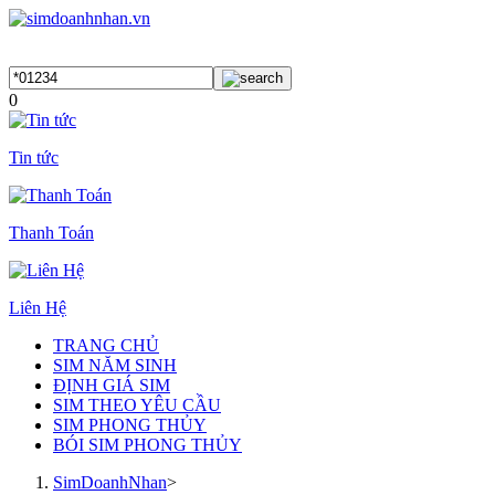
0
Tin tức
Thanh Toán
Liên Hệ
TRANG CHỦ
SIM NĂM SINH
ĐỊNH GIÁ SIM
SIM THEO YÊU CẦU
SIM PHONG THỦY
BÓI SIM PHONG THỦY
SimDoanhNhan
>