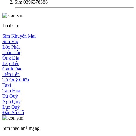
Sim 0396378386
Loại sim
Sim Khuyến Mại
Sim Vip
Lộc Phát
Thần Tài
Ông Địa
Lặp Kép
Gánh Đảo
Tiến Lên
Tứ Quý Giữa
Taxi
Tam Hoa
Tứ Quý
Ngũ Quý
Lục Quý
Đầu Số Cổ
Sim theo nhà mạng