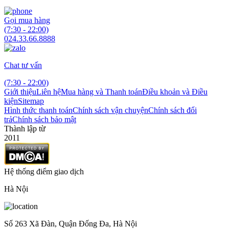
Gọi mua hàng
(7:30 - 22:00)
024.33.66.8888
Chat tư vấn
(7:30 - 22:00)
Giới thiệu
Liên hệ
Mua hàng và Thanh toán
Điều khoản và Điều
kiện
Sitemap
Hình thức thanh toán
Chính sách vận chuyện
Chính sách đổi
trả
Chính sách bảo mật
Thành lập từ
2011
Hệ thống điểm giao dịch
Hà Nội
Số 263 Xã Đàn, Quận Đống Đa, Hà Nội