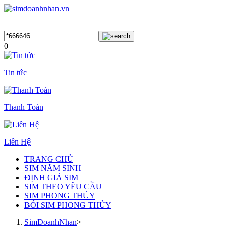
0
Tin tức
Thanh Toán
Liên Hệ
TRANG CHỦ
SIM NĂM SINH
ĐỊNH GIÁ SIM
SIM THEO YÊU CẦU
SIM PHONG THỦY
BÓI SIM PHONG THỦY
SimDoanhNhan
>