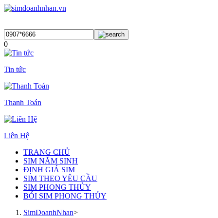
0
Tin tức
Thanh Toán
Liên Hệ
TRANG CHỦ
SIM NĂM SINH
ĐỊNH GIÁ SIM
SIM THEO YÊU CẦU
SIM PHONG THỦY
BÓI SIM PHONG THỦY
SimDoanhNhan
>