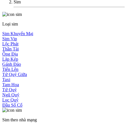
Sim
Loại sim
Sim Khuyến Mại
Sim Vip
Lộc Phát
Thần Tài
Ông Địa
Lặp Kép
Gánh Đảo
Tiến Lên
Tứ Quý Giữa
Taxi
Tam Hoa
Tứ Quý
Ngũ Quý
Lục Quý
Đầu Số Cổ
Sim theo nhà mạng