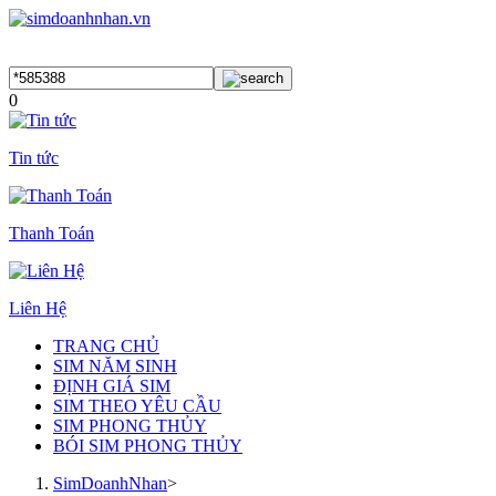
0
Tin tức
Thanh Toán
Liên Hệ
TRANG CHỦ
SIM NĂM SINH
ĐỊNH GIÁ SIM
SIM THEO YÊU CẦU
SIM PHONG THỦY
BÓI SIM PHONG THỦY
SimDoanhNhan
>