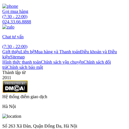
Gọi mua hàng
(7:30 - 22:00)
024.33.66.8888
Chat tư vấn
(7:30 - 22:00)
Giới thiệu
Liên hệ
Mua hàng và Thanh toán
Điều khoản và Điều
kiện
Sitemap
Hình thức thanh toán
Chính sách vận chuyện
Chính sách đổi
trả
Chính sách bảo mật
Thành lập từ
2011
Hệ thống điểm giao dịch
Hà Nội
Số 263 Xã Đàn, Quận Đống Đa, Hà Nội