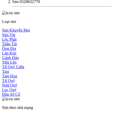
Sim 0528832779
Loại sim
Sim Khuyến Mại
Sim Vip
Lộc Phát
Thần Tài
Ông Địa
Lặp Kép
Gánh Đảo
Tiến Lên
Tứ Quý Giữa
Taxi
Tam Hoa
Tứ Quý
Ngũ Quý
Lục Quý
Đầu Số Cổ
Sim theo nhà mạng