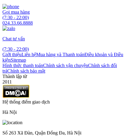
Gọi mua hàng
(7:30 - 22:00)
024.33.66.8888
Chat tư vấn
(7:30 - 22:00)
Giới thiệu
Liên hệ
Mua hàng và Thanh toán
Điều khoản và Điều
kiện
Sitemap
Hình thức thanh toán
Chính sách vận chuyện
Chính sách đổi
trả
Chính sách bảo mật
Thành lập từ
2011
Hệ thống điểm giao dịch
Hà Nội
Số 263 Xã Đàn, Quận Đống Đa, Hà Nội