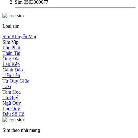
Sim 0563000077
Loại sim
Sim Khuyến Mại
Sim Vip
Lộc Phát
Thần Tài
Ông Địa
Lặp Kép
Gánh Đảo
Tiến Lên
Tứ Quý Giữa
Taxi
Tam Hoa
Tứ Quý
Ngũ Quý
Lục Quý
Đầu Số Cổ
Sim theo nhà mạng