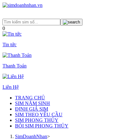
0
Tin tức
Thanh Toán
Liên Hệ
TRANG CHỦ
SIM NĂM SINH
ĐỊNH GIÁ SIM
SIM THEO YÊU CẦU
SIM PHONG THỦY
BÓI SIM PHONG THỦY
SimDoanhNhan
>