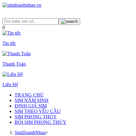
0
Tin tức
Thanh Toán
Liên Hệ
TRANG CHỦ
SIM NĂM SINH
ĐỊNH GIÁ SIM
SIM THEO YÊU CẦU
SIM PHONG THỦY
BÓI SIM PHONG THỦY
SimDoanhNhan
>