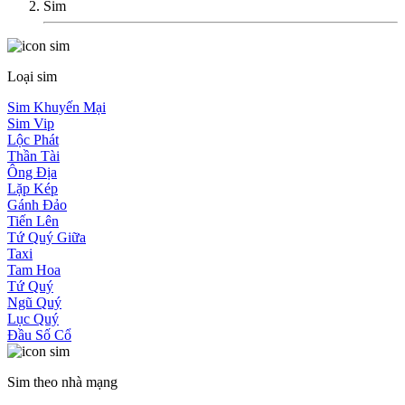
Sim
Loại sim
Sim Khuyến Mại
Sim Vip
Lộc Phát
Thần Tài
Ông Địa
Lặp Kép
Gánh Đảo
Tiến Lên
Tứ Quý Giữa
Taxi
Tam Hoa
Tứ Quý
Ngũ Quý
Lục Quý
Đầu Số Cổ
Sim theo nhà mạng