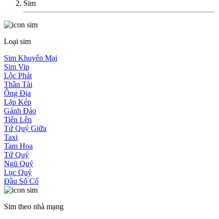
Sim
Loại sim
Sim Khuyến Mại
Sim Vip
Lộc Phát
Thần Tài
Ông Địa
Lặp Kép
Gánh Đảo
Tiến Lên
Tứ Quý Giữa
Taxi
Tam Hoa
Tứ Quý
Ngũ Quý
Lục Quý
Đầu Số Cổ
Sim theo nhà mạng