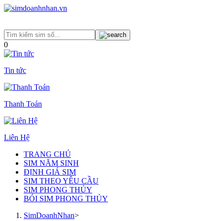
0
Tin tức
Thanh Toán
Liên Hệ
TRANG CHỦ
SIM NĂM SINH
ĐỊNH GIÁ SIM
SIM THEO YÊU CẦU
SIM PHONG THỦY
BÓI SIM PHONG THỦY
SimDoanhNhan
>