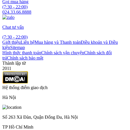
Gọi mua hàng
(7:30 - 22:00)
024.33.66.8888
Chat tư vấn
(7:30 - 22:00)
Giới thiệu
Liên hệ
Mua hàng và Thanh toán
Điều khoản và Điều
kiện
Sitemap
Hình thức thanh toán
Chính sách vận chuyện
Chính sách đổi
trả
Chính sách bảo mật
Thành lập từ
2011
Hệ thống điểm giao dịch
Hà Nội
Số 263 Xã Đàn, Quận Đống Đa, Hà Nội
TP Hồ Chí Minh