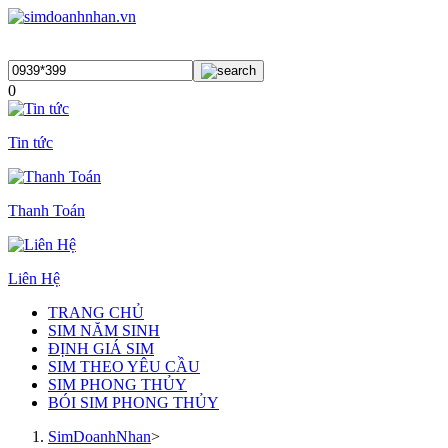
0
Tin tức
Thanh Toán
Liên Hệ
TRANG CHỦ
SIM NĂM SINH
ĐỊNH GIÁ SIM
SIM THEO YÊU CẦU
SIM PHONG THỦY
BÓI SIM PHONG THỦY
SimDoanhNhan
>