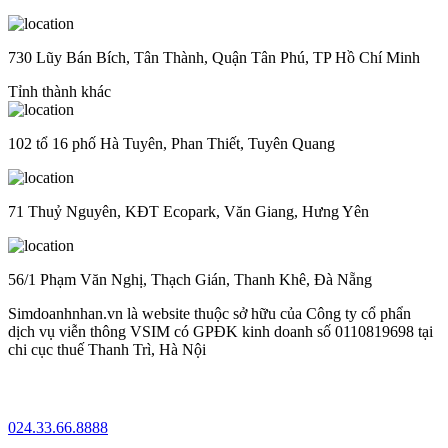
730 Lũy Bán Bích, Tân Thành, Quận Tân Phú, TP Hồ Chí Minh
Tỉnh thành khác
102 tổ 16 phố Hà Tuyên, Phan Thiết, Tuyên Quang
71 Thuỷ Nguyên, KĐT Ecopark, Văn Giang, Hưng Yên
56/1 Phạm Văn Nghị, Thạch Gián, Thanh Khê, Đà Nẵng
Simdoanhnhan.vn là website thuộc sở hữu của Công ty cổ phẩn
dịch vụ viễn thông VSIM có GPĐK kinh doanh số 0110819698 tại
chi cục thuế Thanh Trì, Hà Nội
024.33.66.8888