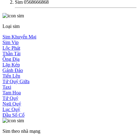
Sim 0568666868
Loại sim
Sim Khuyến Mại
Sim Vip
Lộc Phát
Thần Tài
Ông Địa
Lặp Kép
Gánh Đảo
Tiến Lên
Tứ Quý Giữa
Taxi
Tam Hoa
Tứ Quý
Ngũ Quý
Lục Quý
Đầu Số Cổ
Sim theo nhà mạng