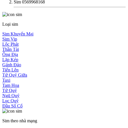
Sim 0569968168
Loại sim
Sim Khuyến Mại
Sim Vip
Lộc Phát
Thần Tài
Ông Địa
Lặp Kép
Gánh Đảo
Tiến Lên
Tứ Quý Giữa
Taxi
Tam Hoa
Tứ Quý
Ngũ Quý
Lục Quý
Đầu Số Cổ
Sim theo nhà mạng