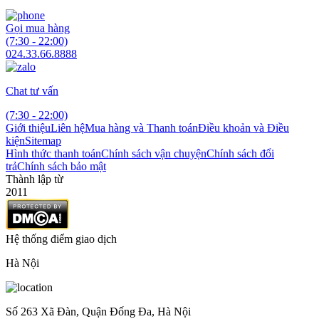
Gọi mua hàng
(7:30 - 22:00)
024.33.66.8888
Chat tư vấn
(7:30 - 22:00)
Giới thiệu
Liên hệ
Mua hàng và Thanh toán
Điều khoản và Điều
kiện
Sitemap
Hình thức thanh toán
Chính sách vận chuyện
Chính sách đổi
trả
Chính sách bảo mật
Thành lập từ
2011
Hệ thống điểm giao dịch
Hà Nội
Số 263 Xã Đàn, Quận Đống Đa, Hà Nội