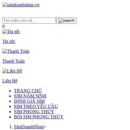
0
Tin tức
Thanh Toán
Liên Hệ
TRANG CHỦ
SIM NĂM SINH
ĐỊNH GIÁ SIM
SIM THEO YÊU CẦU
SIM PHONG THỦY
BÓI SIM PHONG THỦY
SimDoanhNhan
>