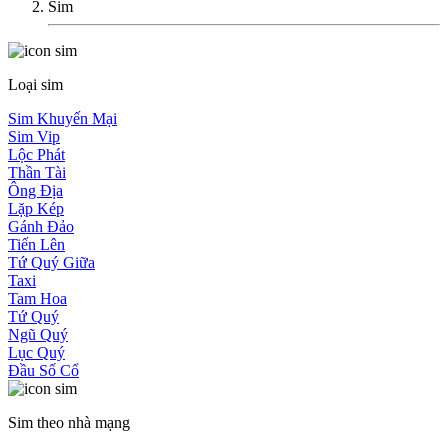
Sim
Loại sim
Sim Khuyến Mại
Sim Vip
Lộc Phát
Thần Tài
Ông Địa
Lặp Kép
Gánh Đảo
Tiến Lên
Tứ Quý Giữa
Taxi
Tam Hoa
Tứ Quý
Ngũ Quý
Lục Quý
Đầu Số Cổ
Sim theo nhà mạng