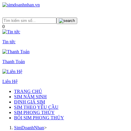
0
Tin tức
Thanh Toán
Liên Hệ
TRANG CHỦ
SIM NĂM SINH
ĐỊNH GIÁ SIM
SIM THEO YÊU CẦU
SIM PHONG THỦY
BÓI SIM PHONG THỦY
SimDoanhNhan
>