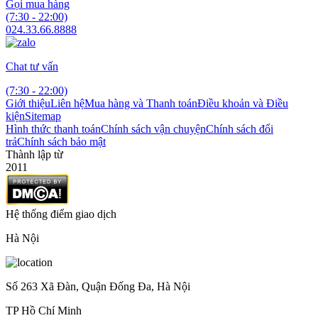
Gọi mua hàng
(7:30 - 22:00)
024.33.66.8888
Chat tư vấn
(7:30 - 22:00)
Giới thiệu
Liên hệ
Mua hàng và Thanh toán
Điều khoản và Điều
kiện
Sitemap
Hình thức thanh toán
Chính sách vận chuyện
Chính sách đổi
trả
Chính sách bảo mật
Thành lập từ
2011
Hệ thống điểm giao dịch
Hà Nội
Số 263 Xã Đàn, Quận Đống Đa, Hà Nội
TP Hồ Chí Minh