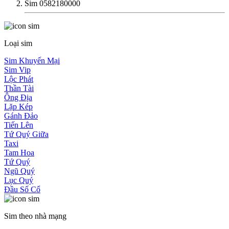
Sim 0582180000
Loại sim
Sim Khuyến Mại
Sim Vip
Lộc Phát
Thần Tài
Ông Địa
Lặp Kép
Gánh Đảo
Tiến Lên
Tứ Quý Giữa
Taxi
Tam Hoa
Tứ Quý
Ngũ Quý
Lục Quý
Đầu Số Cổ
Sim theo nhà mạng