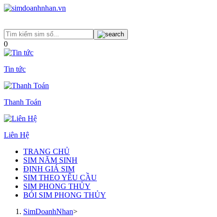
0
Tin tức
Thanh Toán
Liên Hệ
TRANG CHỦ
SIM NĂM SINH
ĐỊNH GIÁ SIM
SIM THEO YÊU CẦU
SIM PHONG THỦY
BÓI SIM PHONG THỦY
SimDoanhNhan
>