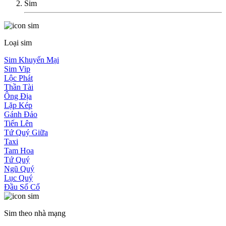
Sim
Loại sim
Sim Khuyến Mại
Sim Vip
Lộc Phát
Thần Tài
Ông Địa
Lặp Kép
Gánh Đảo
Tiến Lên
Tứ Quý Giữa
Taxi
Tam Hoa
Tứ Quý
Ngũ Quý
Lục Quý
Đầu Số Cổ
Sim theo nhà mạng