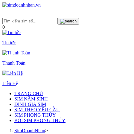
0
Tin tức
Thanh Toán
Liên Hệ
TRANG CHỦ
SIM NĂM SINH
ĐỊNH GIÁ SIM
SIM THEO YÊU CẦU
SIM PHONG THỦY
BÓI SIM PHONG THỦY
SimDoanhNhan
>