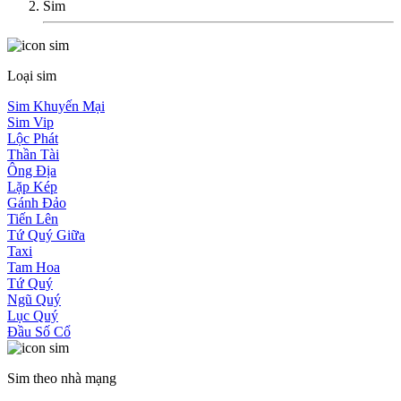
Sim
Loại sim
Sim Khuyến Mại
Sim Vip
Lộc Phát
Thần Tài
Ông Địa
Lặp Kép
Gánh Đảo
Tiến Lên
Tứ Quý Giữa
Taxi
Tam Hoa
Tứ Quý
Ngũ Quý
Lục Quý
Đầu Số Cổ
Sim theo nhà mạng