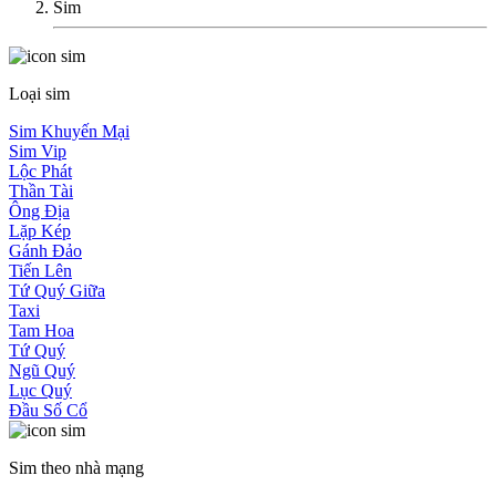
Sim
Loại sim
Sim Khuyến Mại
Sim Vip
Lộc Phát
Thần Tài
Ông Địa
Lặp Kép
Gánh Đảo
Tiến Lên
Tứ Quý Giữa
Taxi
Tam Hoa
Tứ Quý
Ngũ Quý
Lục Quý
Đầu Số Cổ
Sim theo nhà mạng