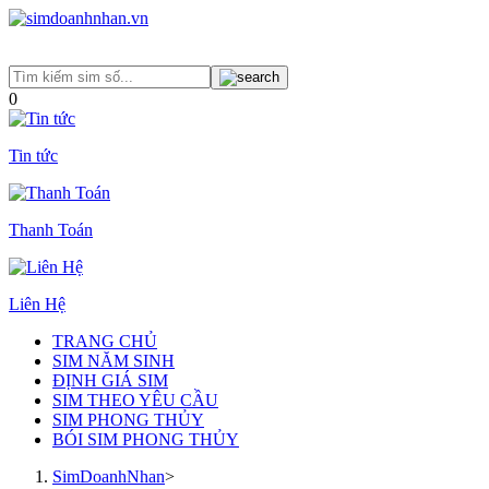
0
Tin tức
Thanh Toán
Liên Hệ
TRANG CHỦ
SIM NĂM SINH
ĐỊNH GIÁ SIM
SIM THEO YÊU CẦU
SIM PHONG THỦY
BÓI SIM PHONG THỦY
SimDoanhNhan
>