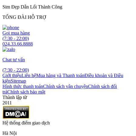
Sim Đẹp Dẫn Lối Thành Công
TỔNG ĐÀI HỖ TRỢ
Gọi mua hàng
(7:30 - 22:00)
024.33.66.8888
Chat tư vấn
(7:30 - 22:00)
Giới thiệu
Liên hệ
Mua hàng và Thanh toán
Điều khoản và Điều
kiện
Sitemap
Hình thức thanh toán
Chính sách vận chuyện
Chính sách đổi
trả
Chính sách bảo mật
Thành lập từ
2011
Hệ thống điểm giao dịch
Hà Nội