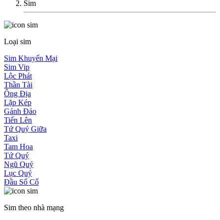
Sim
Loại sim
Sim Khuyến Mại
Sim Vip
Lộc Phát
Thần Tài
Ông Địa
Lặp Kép
Gánh Đảo
Tiến Lên
Tứ Quý Giữa
Taxi
Tam Hoa
Tứ Quý
Ngũ Quý
Lục Quý
Đầu Số Cổ
Sim theo nhà mạng