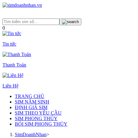
0
Tin tức
Thanh Toán
Liên Hệ
TRANG CHỦ
SIM NĂM SINH
ĐỊNH GIÁ SIM
SIM THEO YÊU CẦU
SIM PHONG THỦY
BÓI SIM PHONG THỦY
SimDoanhNhan
>