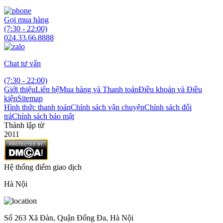
Gọi mua hàng
(7:30 - 22:00)
024.33.66.8888
Chat tư vấn
(7:30 - 22:00)
Giới thiệu
Liên hệ
Mua hàng và Thanh toán
Điều khoản và Điều
kiện
Sitemap
Hình thức thanh toán
Chính sách vận chuyện
Chính sách đổi
trả
Chính sách bảo mật
Thành lập từ
2011
Hệ thống điểm giao dịch
Hà Nội
Số 263 Xã Đàn, Quận Đống Đa, Hà Nội