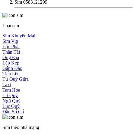
Sim 0583121299
Loại sim
Sim Khuyến Mại
Sim Vip
Lộc Phát
Thần Tài
Ông Địa
Lặp Kép
Gánh Đảo
Tiến Lên
Tứ Quý Giữa
Taxi
Tam Hoa
Tứ Quý
Ngũ Quý
Lục Quý
Đầu Số Cổ
Sim theo nhà mạng