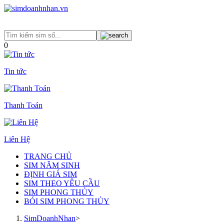
0
Tin tức
Thanh Toán
Liên Hệ
TRANG CHỦ
SIM NĂM SINH
ĐỊNH GIÁ SIM
SIM THEO YÊU CẦU
SIM PHONG THỦY
BÓI SIM PHONG THỦY
SimDoanhNhan
>