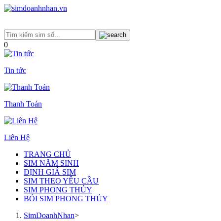
0
Tin tức
Thanh Toán
Liên Hệ
TRANG CHỦ
SIM NĂM SINH
ĐỊNH GIÁ SIM
SIM THEO YÊU CẦU
SIM PHONG THỦY
BÓI SIM PHONG THỦY
SimDoanhNhan
>