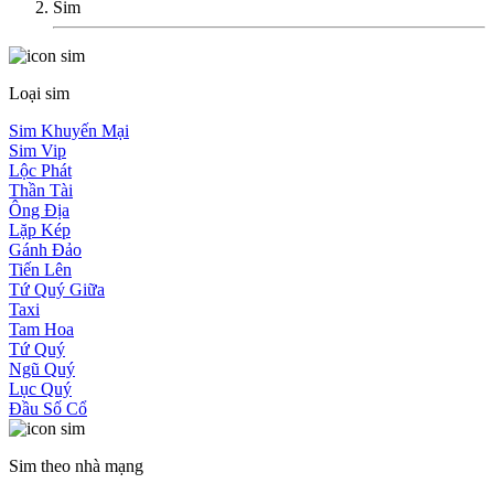
Sim
Loại sim
Sim Khuyến Mại
Sim Vip
Lộc Phát
Thần Tài
Ông Địa
Lặp Kép
Gánh Đảo
Tiến Lên
Tứ Quý Giữa
Taxi
Tam Hoa
Tứ Quý
Ngũ Quý
Lục Quý
Đầu Số Cổ
Sim theo nhà mạng