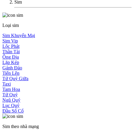
Sim
Loại sim
Sim Khuyến Mại
Sim Vip
Lộc Phát
Thần Tài
Ông Địa
Lặp Kép
Gánh Đảo
Tiến Lên
Tứ Quý Giữa
Taxi
Tam Hoa
Tứ Quý
Ngũ Quý
Lục Quý
Đầu Số Cổ
Sim theo nhà mạng