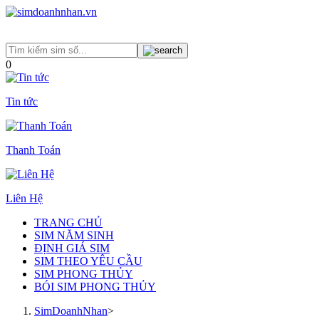
0
Tin tức
Thanh Toán
Liên Hệ
TRANG CHỦ
SIM NĂM SINH
ĐỊNH GIÁ SIM
SIM THEO YÊU CẦU
SIM PHONG THỦY
BÓI SIM PHONG THỦY
SimDoanhNhan
>