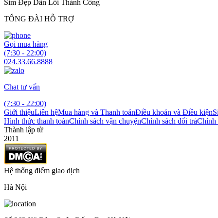
Sim Đẹp Dẫn Lối Thành Công
TỔNG ĐÀI HỖ TRỢ
Gọi mua hàng
(7:30 - 22:00)
024.33.66.8888
Chat tư vấn
(7:30 - 22:00)
Giới thiệu
Liên hệ
Mua hàng và Thanh toán
Điều khoản và Điều kiện
S
Hình thức thanh toán
Chính sách vận chuyện
Chính sách đổi trả
Chính 
Thành lập từ
2011
Hệ thống điểm giao dịch
Hà Nội