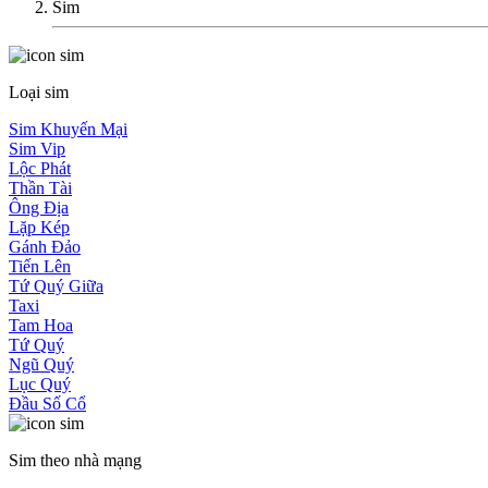
Sim
Loại sim
Sim Khuyến Mại
Sim Vip
Lộc Phát
Thần Tài
Ông Địa
Lặp Kép
Gánh Đảo
Tiến Lên
Tứ Quý Giữa
Taxi
Tam Hoa
Tứ Quý
Ngũ Quý
Lục Quý
Đầu Số Cổ
Sim theo nhà mạng