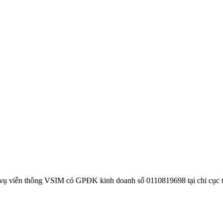
 vụ viễn thông VSIM có GPĐK kinh doanh số 0110819698 tại chi cục 