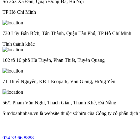
Số 263 Xã Đàn, Quận Đống Đa, Hà Nội
TP Hồ Chí Minh
730 Lũy Bán Bích, Tân Thành, Quận Tân Phú, TP Hồ Chí Minh
Tỉnh thành khác
102 tổ 16 phố Hà Tuyên, Phan Thiết, Tuyên Quang
71 Thuỷ Nguyên, KĐT Ecopark, Văn Giang, Hưng Yên
56/1 Phạm Văn Nghị, Thạch Gián, Thanh Khê, Đà Nẵng
Simdoanhnhan.vn là website thuộc sở hữu của Công ty cổ phẩn dịch
024.33.66.8888