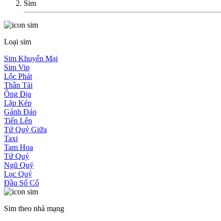
Sim
Loại sim
Sim Khuyến Mại
Sim Vip
Lộc Phát
Thần Tài
Ông Địa
Lặp Kép
Gánh Đảo
Tiến Lên
Tứ Quý Giữa
Taxi
Tam Hoa
Tứ Quý
Ngũ Quý
Lục Quý
Đầu Số Cổ
Sim theo nhà mạng