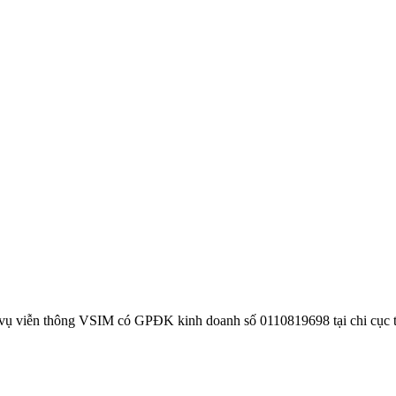
 vụ viễn thông VSIM có GPĐK kinh doanh số 0110819698 tại chi cục 