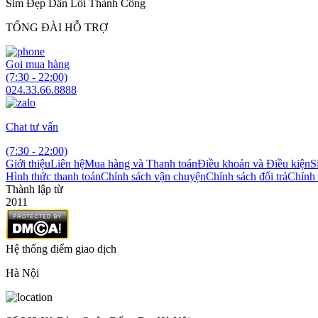
Sim Đẹp Dẫn Lối Thành Công
TỔNG ĐÀI HỖ TRỢ
Gọi mua hàng
(7:30 - 22:00)
024.33.66.8888
Chat tư vấn
(7:30 - 22:00)
Giới thiệu
Liên hệ
Mua hàng và Thanh toán
Điều khoản và Điều kiện
S
Hình thức thanh toán
Chính sách vận chuyện
Chính sách đổi trả
Chính 
Thành lập từ
2011
Hệ thống điểm giao dịch
Hà Nội