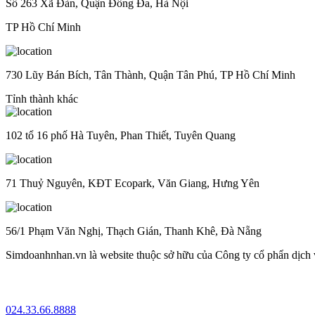
Số 263 Xã Đàn, Quận Đống Đa, Hà Nội
TP Hồ Chí Minh
730 Lũy Bán Bích, Tân Thành, Quận Tân Phú, TP Hồ Chí Minh
Tỉnh thành khác
102 tổ 16 phố Hà Tuyên, Phan Thiết, Tuyên Quang
71 Thuỷ Nguyên, KĐT Ecopark, Văn Giang, Hưng Yên
56/1 Phạm Văn Nghị, Thạch Gián, Thanh Khê, Đà Nẵng
Simdoanhnhan.vn là website thuộc sở hữu của Công ty cổ phẩn dịch
024.33.66.8888